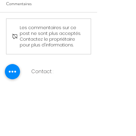
Commentaires
Les commentaires sur ce
Aidez votre enfant à retrouver
Qu'est-ce que SIP
post ne sont plus acceptés.
le sommeil grâce à la
Indicator Point Sy
Contactez le propriétaire
Kinésiologie
pour plus d'informations.
Contact :
762 Route de saint Rustice
31620 Castelnau
d'Estrétefonds