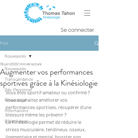
Se connecter
Post
Nouveautés
19 juin 2020
1 min de lecture
Nouveautés
Augmenter vos performances
Transcendance
sportives grâce à la Kinésiologie
Dév. Personnel
Vous êtes sportif amateur ou confirmé ? 
Vous souhaitez améliorer vos 
Kinésiologie
performances sportives, récupérer d'une 
Informations
blessure même les prévenir ?
Bibliothèque
La Kinésiologie permet de réduire le 
stress musculaire, tendineux, osseux, 
ligamentaire et mental, booster son 