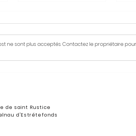
st ne sont plus acceptés. Contactez le propriétaire pou
Génération Millennials (1990+)
La le
l'arr
Sittin
e de saint Rustice
elnau d'Estrétefonds