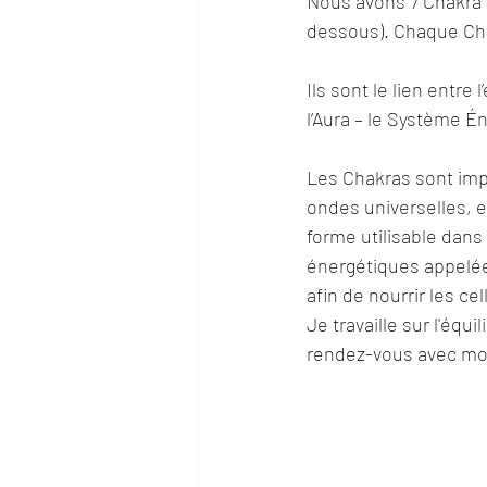
Nous avons 7 Chakra p
dessous). 
Chaque Cha
Ils sont le lien entre 
l’Aura – le Système É
Les Chakras sont impl
ondes universelles, et
forme utilisable dans
énergétiques appelée
afin de nourrir les ce
Je travaille sur l'éq
rendez-vous avec mo