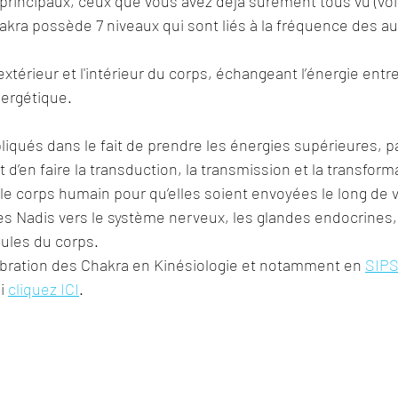
rincipaux, ceux que vous avez déjà surement tous vu (voi
kra possède 7 niveaux qui sont liés à la fréquence des au
l’extérieur et l'intérieur du corps, échangeant l’énergie entr
nergétique.
iqués dans le fait de prendre les énergies supérieures, p
 d’en faire la transduction, la transmission et la transfor
 le corps humain pour qu’elles soient envoyées le long de v
s Nadis vers le système nerveux, les glandes endocrines, 
llules du corps.
uilibration des Chakra en Kinésiologie et notamment en 
SIP
i 
cliquez ICI
.