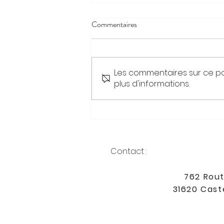
Commentaires
Les commentaires sur ce po
plus d'informations.
La puissance de l'intention
Contact :
762 Rout
31620 Cast