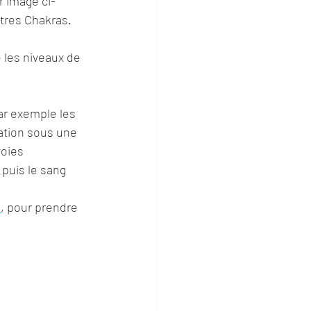
r image ci-
tres Chakras.
e les niveaux de 
ar exemple les 
mation sous une 
oies 
puis le sang 
S
, pour prendre 