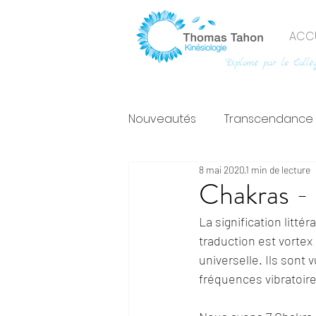
ACCU
Diplomé par le Collèg
Nouveautés
Transcendance
8 mai 2020
1 min de lecture
Chakras -
La signification littér
traduction est vortex
universelle. Ils sont
fréquences vibratoires