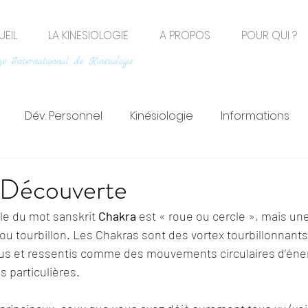
EIL
LA KINESIOLOGIE
A PROPOS
POUR QUI ?
e Internationnal de Kinésiologie
Dév. Personnel
Kinésiologie
Informations
 Découverte
ale du mot sanskrit 
Chakra 
est « roue ou cercle », mais une
 ou tourbillon. Les Chakras sont des vortex tourbillonnants
 vus et ressentis comme des mouvements circulaires d’éner
 particulières. 