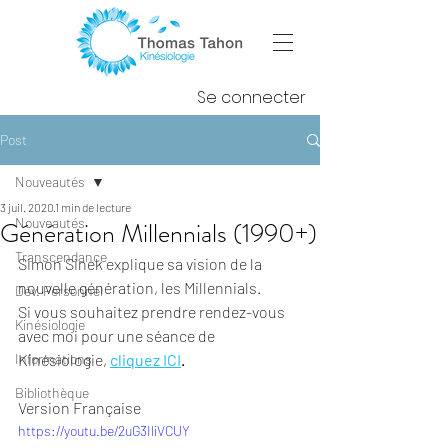
Se connecter
Post
Nouveautés
3 juil. 2020
1 min de lecture
Nouveautés
Génération Millennials (1990+)
Transcendance
Simon Sinek explique sa vision de la 
nouvelle génération, les Millennials. 
Dév. Personnel
Si vous souhaitez prendre rendez-vous 
Kinésiologie
avec moi pour une séance de 
Informations
Kinésiologie,
cliquez ICI
.
Bibliothèque
Version Française
https://youtu.be/2uG3IliVCUY