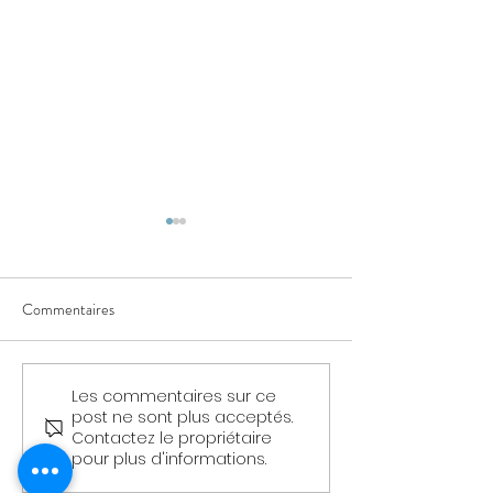
Commentaires
Auras - Découvert
Les commentaires sur ce
La leçon de spiritualité de
post ne sont plus acceptés.
l'arrière-petit-fils du chef
Contactez le propriétaire
Sioux Sitting Bull
pour plus d'informations.