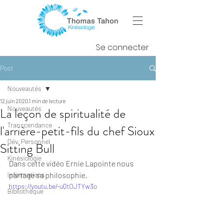
Se connecter
Post
Nouveautés
12 juin 2020
1 min de lecture
Nouveautés
La leçon de spiritualité de
Transcendance
l'arrière-petit-fils du chef Sioux
Dév. Personnel
Sitting Bull
Kinésiologie
Dans cette vidéo Ernie Lapointe nous 
Informations
partage sa philosophie.
https://youtu.be/-uQtOJTYw3o
Bibliothèque