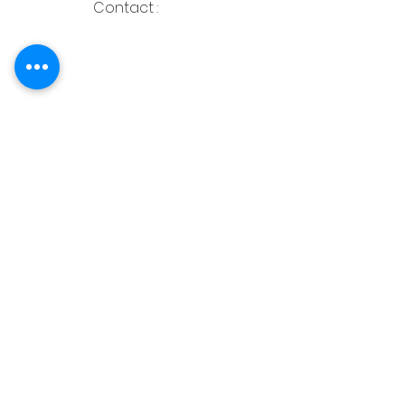
Contact :
762 Route de saint Rustice
31620 Castelnau
d'Estrétefonds
07 61 78 63 13
Prendre Rendez-vous