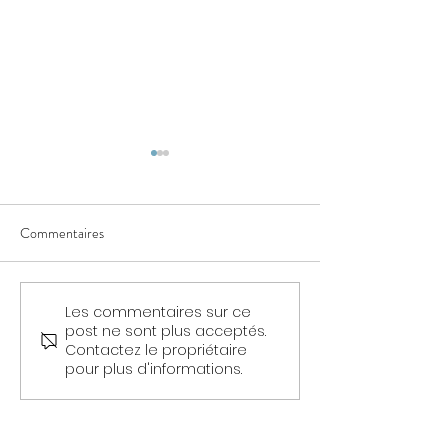
Commentaires
Auras - Découvert
Les commentaires sur ce
Génération Millennials
post ne sont plus acceptés.
(1990+)
Contactez le propriétaire
pour plus d'informations.