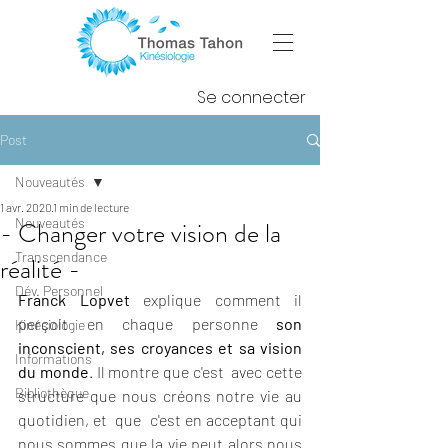
Se connecter
Post
Nouveautés
1 avr. 2020
1 min de lecture
Nouveautés
- Changer votre vision de la
Transcendance
réalité -
Dév. Personnel
Franck Lopvet
 explique comment il 
perçoit en chaque personne 
son  
Kinésiologie
inconscient, ses croyances et sa vision 
Informations
du monde
. Il montre que c'est  avec cette 
Bibliothèque
structure que nous créons notre vie au 
quotidien, et  que  c'est en acceptant qui 
nous sommes que la vie peut alors nous 