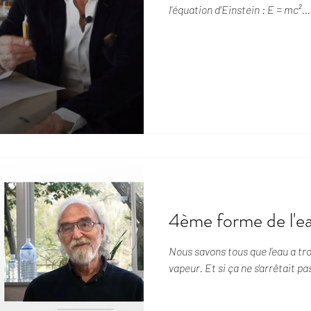
l'équation d'Einstein : E = mc²...
4ème forme de l'e
Nous savons tous que l’eau a trois phas
vapeur. Et si ça ne s'arrêtait pas 