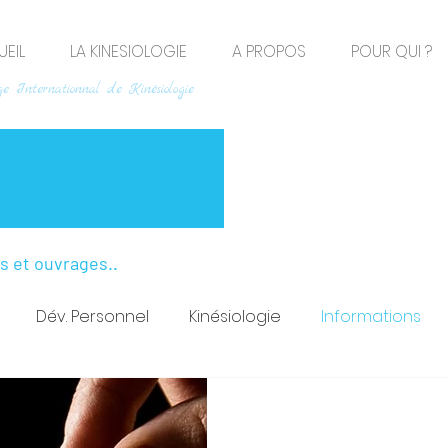
EIL
LA KINESIOLOGIE
A PROPOS
POUR QUI ?
e Internationnal de Kinésiologie
os et ouvrages..
Dév. Personnel
Kinésiologie
Informations