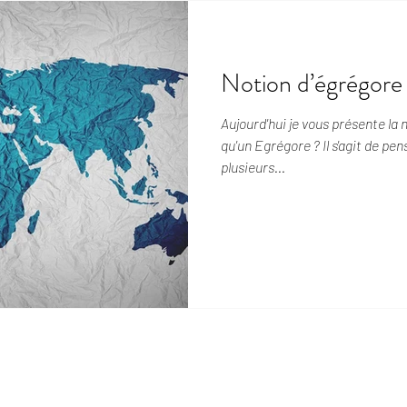
Notion d’égrégore
Aujourd'hui je vous présente la 
qu'un Egrégore ? Il s'agit de pensée qui sont envoyés par
plusieurs...