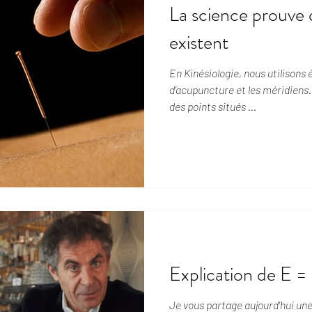
La science prouve 
existent
En Kinésiologie, nous utilisons
d'acupuncture et les méridiens.
des points situés ...
Explication de E 
Je vous partage aujourd'hui une