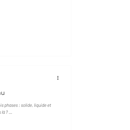
au
es : solide, liquide et
là ? ...