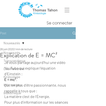
Se connecter
Post
Nouveautés
26 juin 2020
1 min de lecture
Nouveautés
Explication de E = MC²
Transcendance
Je vous partage aujourd'hui une vidéo 
YouTube qui explique l'équation 
Dév. Personnel
d'Einstein :
Kinésiologie
E = mc²
.
Informations
Qui, en plus d'être passionnante, nous 
rappelle à tous que : 
Bibliothèque
La matière c'est de l’Énergie.
Pour plus d'information sur les séances 