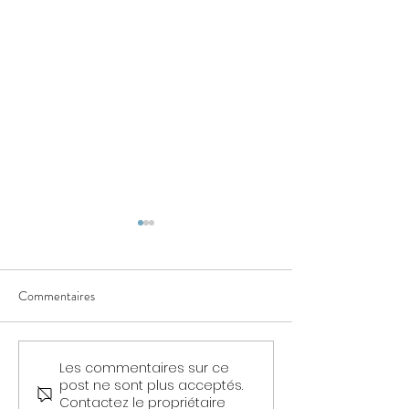
Commentaires
4ème forme de l'eau
Les commentaires sur ce
Qu'est-ce que SIP
post ne sont plus acceptés.
Indicator Point Sy
Contactez le propriétaire