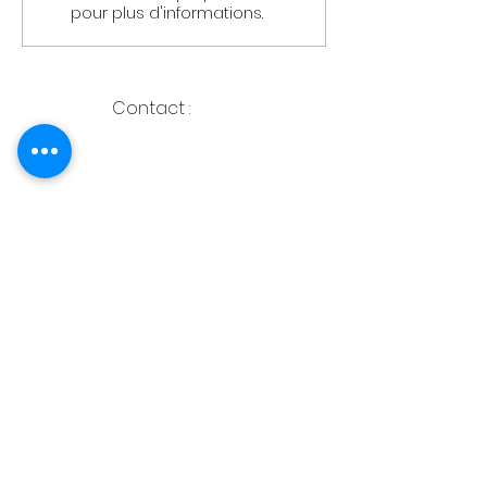
pour plus d'informations.
Contact :
762 Route de saint Rustice
31620 Castelnau
d'Estrétefonds
07 61 78 63 13
Prendre Rendez-vous