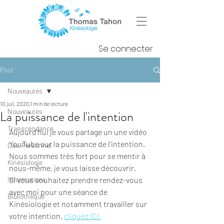
Se connecter
Post
Nouveautés
10 juil. 2020
1 min de lecture
Nouveautés
La puissance de l'intention
Transcendance
Aujourd'hui je vous partage un une vidéo 
YouTube sur la puissance de l'intention. 
Dév. Personnel
Nous sommes très fort pour se mentir à 
Kinésiologie
nous-même, je vous laisse découvrir.
Informations
Si vous souhaitez prendre rendez-vous 
avec moi pour une séance de 
Bibliothèque
Kinésiologie et notamment travailler sur 
votre intention, 
cliquez ICI.