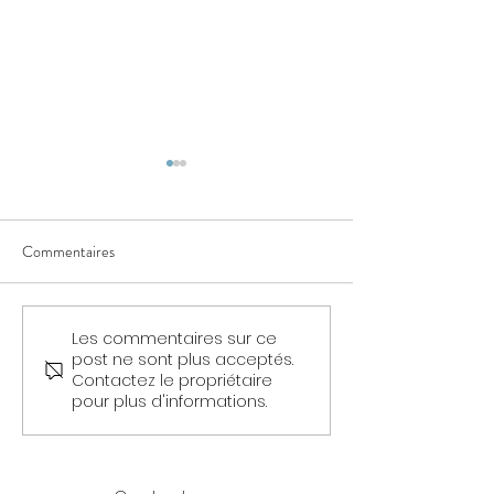
Commentaires
Auras - Découvert
Les commentaires sur ce
La leçon de spiritualité de
post ne sont plus acceptés.
l'arrière-petit-fils du chef
Contactez le propriétaire
Sioux Sitting Bull
pour plus d'informations.