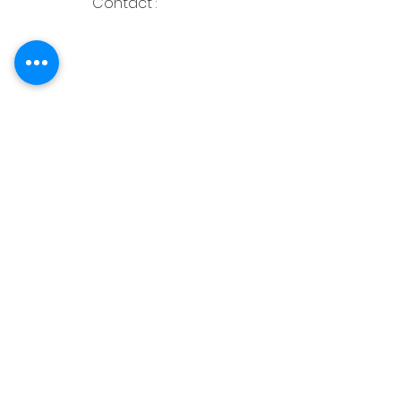
Contact :
762 Route de saint Rustice
31620 Castelnau
d'Estrétefonds
07 61 78 63 13
Prendre Rendez-vous