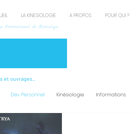
EIL
LA KINESIOLOGIE
A PROPOS
POUR QUI ?
e Internationnal de Kinésiologie
os et ouvrages..
Dév. Personnel
Kinésiologie
Informations