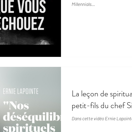
Millennials...
La leçon de spiritua
petit-fils du chef S
Dans cette vidéo Ernie Lapointe