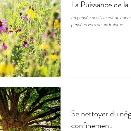
La Puissance de la
La pensée positive est un conce
pensées vers un optimisme...
Se nettoyer du néga
confinement