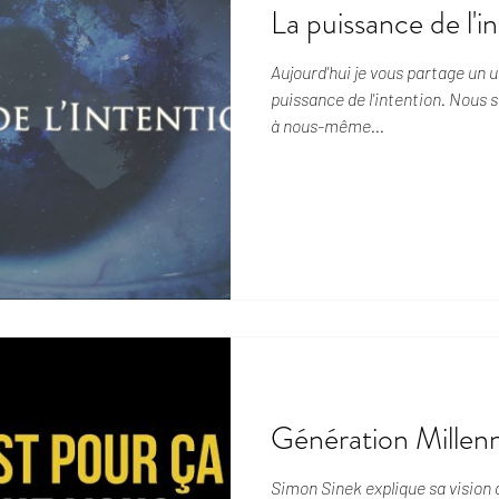
La puissance de l'i
Aujourd'hui je vous partage un 
puissance de l'intention. Nous 
à nous-même...
Génération Millenn
Simon Sinek explique sa vision d